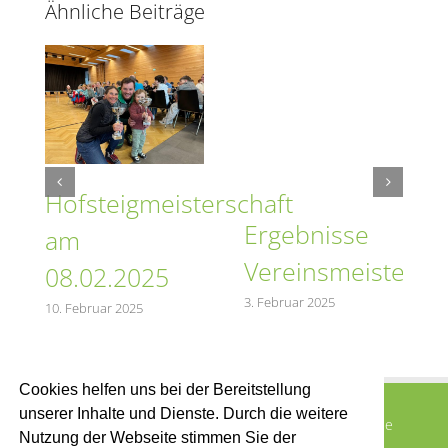
Ähnliche Beiträge
ular
Hofsteigmeisterschaft
5
Ergebnisse
am
Vereinsmeistersch
08.02.2025
3. Februar 2025
10. Februar 2025
Cookies helfen uns bei der Bereitstellung
unserer Inhalte und Dienste. Durch die weitere
© 2015 SV Buch -
2026 |
Impressum
|
Marcel Eberle
Nutzung der Webseite stimmen Sie der