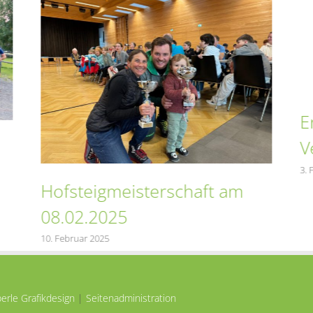
E
V
3. 
Hofsteigmeisterschaft am
08.02.2025
10. Februar 2025
erle Grafikdesign
|
Seitenadministration