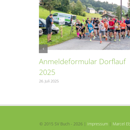
Anmeldeformular Dorflauf
2025
ikurs
26. Juli 2025
© 2015 SV Buch -
2026 |
Impressum
|
Marcel Eb