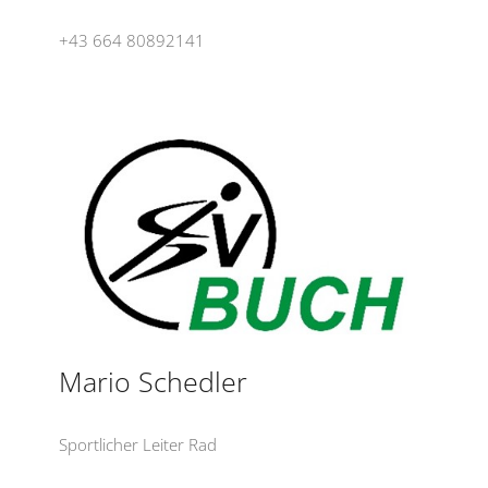
+43 664 80892141
Mario Schedler
Sportlicher Leiter Rad