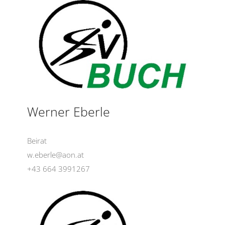
Werner Eberle
Beirat
w.eberle@aon.at
+43 664 3991267