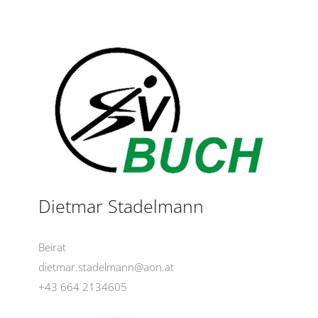
Dietmar Stadelmann
Beirat
dietmar.stadelmann@aon.at
+43 664 2134605