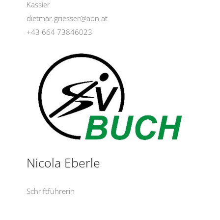
Kassier
dietmar.griesser@aon.at
+43 664 73846023
Nicola Eberle
Schriftführerin