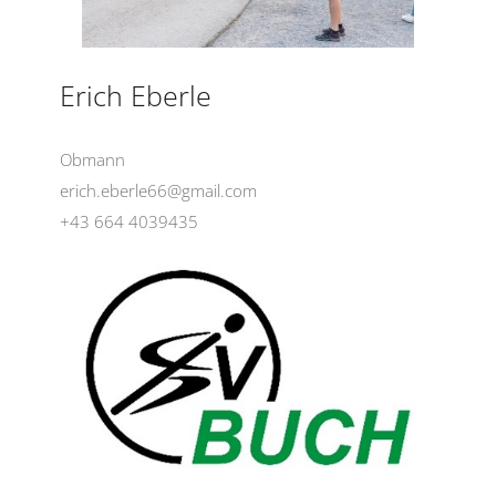
Erich Eberle
Obmann
erich.eberle66@gmail.com
+43 664 4039435