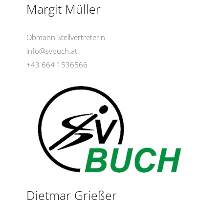
Margit Müller
Obmann Stellvertreterin
info@svbuch.at
+43 664 1536566
Dietmar Grießer