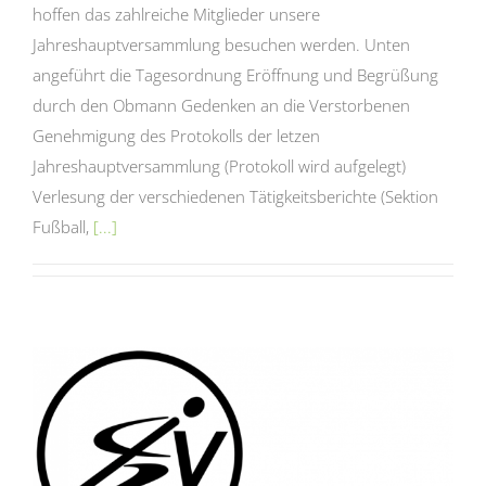
hoffen das zahlreiche Mitglieder unsere
Jahreshauptversammlung besuchen werden. Unten
angeführt die Tagesordnung Eröffnung und Begrüßung
durch den Obmann Gedenken an die Verstorbenen
Genehmigung des Protokolls der letzen
Jahreshauptversammlung (Protokoll wird aufgelegt)
Verlesung der verschiedenen Tätigkeitsberichte (Sektion
Fußball,
[...]