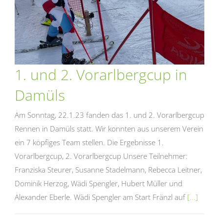
1. und 2. Vorarlbergcup in
Damüls
Am Sonntag, 22.1.23 fanden das 1. und 2. Vorarlbergcup
Rennen in Damüls statt. Wir konnten aus unserem Verein
ein 7 köpfiges Team stellen. Die Ergebnisse 1.
Vorarlbergcup, 2. Vorarlbergcup Unsere Teilnehmer:
Franziska Steurer, Susanne Stadelmann, Rebecca Leitner,
Dominik Herzog, Wädi Spengler, Hubert Müller und
Alexander Eberle. Wädi Spengler am Start Fränzl auf
[...]