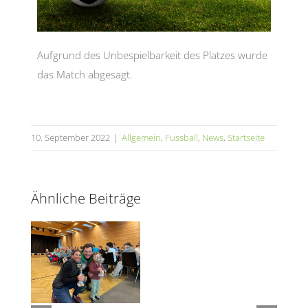
Aufgrund des Unbespielbarkeit des Platzes wurde
das Match abgesagt.
10. September 2022
|
Allgemein
,
Fussball
,
News
,
Startseite
Ähnliche Beiträge