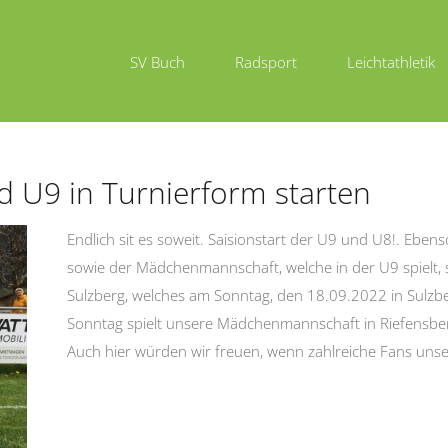
SV Buch
Radsport
Leichtathletik
d U9 in Turnierform starten
Endlich sit es soweit. Saisionstart der U9 und U8!. Eben
sowie der Mädchenmannschaft, welche in der U9 spielt, 
Sulzberg, welches am Sonntag, den 18.09.2022 in Sulzb
Sonntag spielt unsere Mädchenmannschaft in Riefensber
Auch hier würden wir freuen, wenn zahlreiche Fans unse