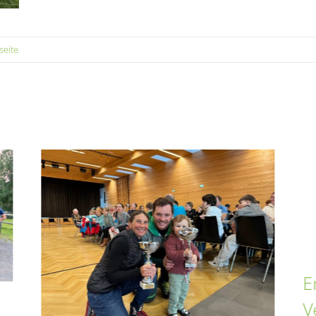
seite
E
V