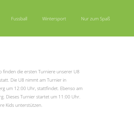
Fussball
Wintersport
Nur zum Spaß
so finden die ersten Turniere unserer U8
statt. Die U8 nimmt am Turnier in
erg um 12:00 Uhr, stattfindet. Ebenso am
g. Dieses Turnier startet um 11:00 Uhr.
re Kids unterstützen.