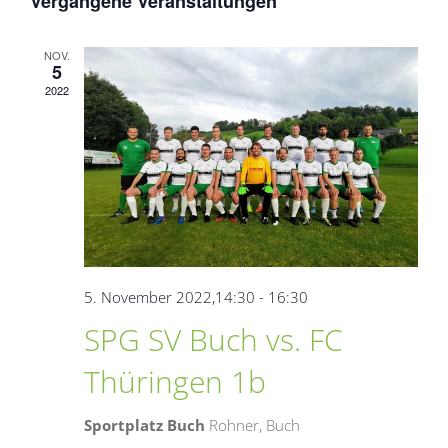
Veranstaltungen
Vergangene Veranstaltungen
NOV.
5
2022
5. November 2022,14:30
-
16:30
SPG SV Buch vs. FC
Thüringen 1b
Sportplatz Buch
Rohner, Buch