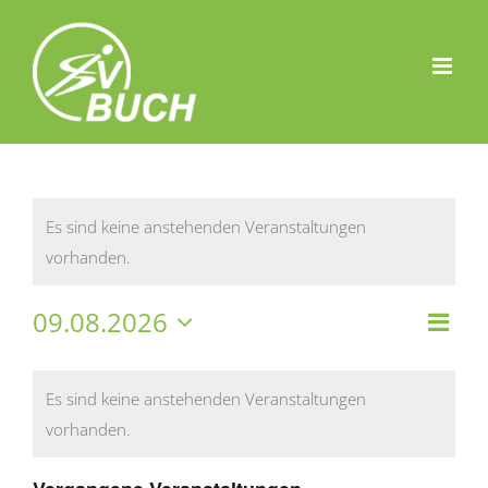
Zum
Inhalt
springen
Es sind keine anstehenden Veranstaltungen
vorhanden.
Ver
09.08.2026
Ans
Monat
Datum
Ans
Kalender
wählen.
Nav
Nav
Es sind keine anstehenden Veranstaltungen
von
vorhanden.