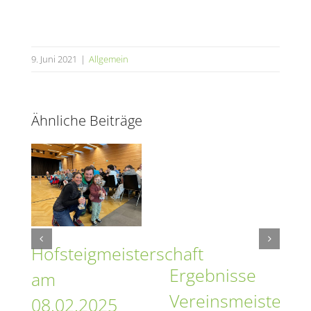
9. Juni 2021
|
Allgemein
Ähnliche Beiträge
ular
Hofsteigmeisterschaft
5
Ergebnisse
am
Vereinsmeistersch
08.02.2025