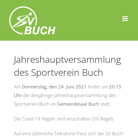
Zum
Inhalt
springen
Jahreshauptversammlung
des Sportverein Buch
Am
Donnerstag, den 24. Juni 2021
findet um
20:15
Uhr
die diesjährige Jahreshauptversammlung des
Sportverein Buch im
Gemeindesaal Buch
statt.
Die Covid-19 Regeln sind einzuhalten (3G Regel).
Auf eine zahlreiche Teilnahme freut sich der SV Buch!