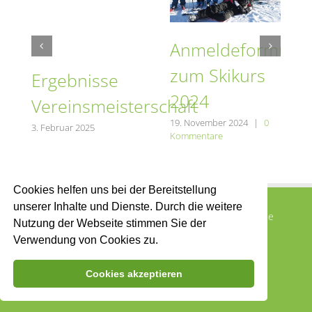
ular
Anmeldeformular
5
zum Skikurs
Ergebnisse
2024
Vereinsmeisterschaft
19. November 2024
|
0
3. Februar 2025
Kommentare
Cookies helfen uns bei der Bereitstellung
unserer Inhalte und Dienste. Durch die weitere
© 2015 SV Buch -
2026 |
Impressum
|
Marcel Eberle
Nutzung der Webseite stimmen Sie der
Grafikdesign
|
Seitenadministration
Verwendung von Cookies zu.
Cookies akzeptieren
E-
Mail