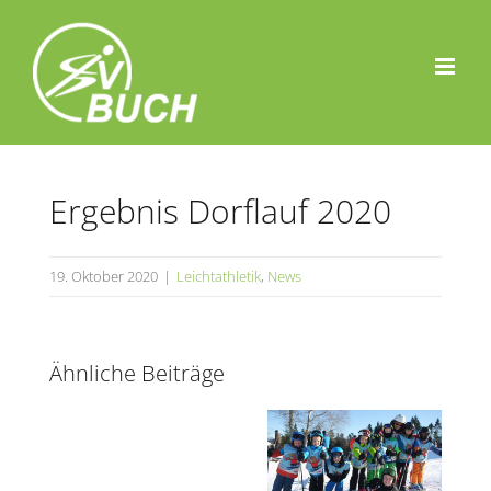
Zum
Inhalt
springen
Ergebnis Dorflauf 2020
19. Oktober 2020
|
Leichtathletik
,
News
Ähnliche Beiträge