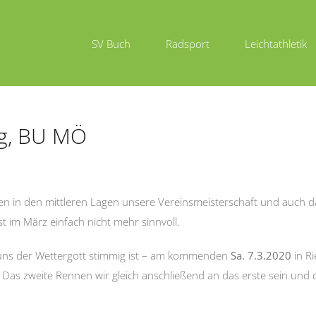
SV Buch
Radsport
Leichtathletik
ug, BU MÖ
gen in den mittleren Lagen unsere Vereinsmeisterschaft und auch
st im März einfach nicht mehr sinnvoll.
uns der Wettergott stimmig ist – am kommenden
Sa. 7.3.2020
in R
 Das zweite Rennen wir gleich anschließend an das erste sein und 