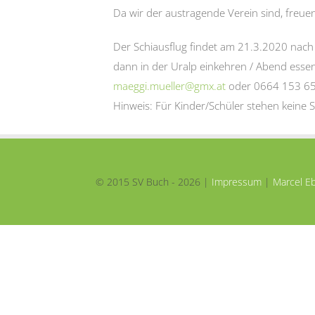
Da wir der austragende Verein sind, freuen
Der Schiausflug findet am 21.3.2020 nach
dann in der Uralp einkehren / Abend esse
maeggi.mueller@gmx.at
oder 0664 153 65 
Hinweis: Für Kinder/Schüler stehen keine 
© 2015 SV Buch -
2026 |
Impressum
|
Marcel Eb