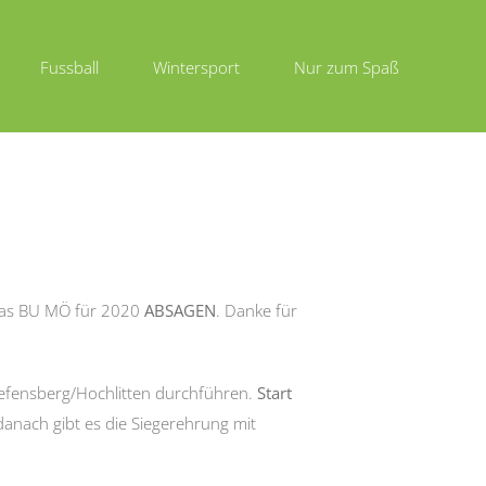
Fussball
Wintersport
Nur zum Spaß
 das BU MÖ für 2020
ABSAGEN
. Danke für
iefensberg/Hochlitten durchführen.
Start
danach gibt es die Siegerehrung mit