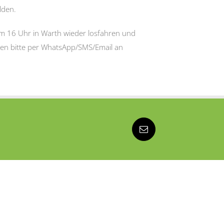
lden.
um 16 Uhr in Warth wieder losfahren und
gen bitte per WhatsApp/SMS/Email an
E-
Mail