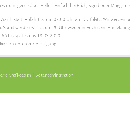
 wir uns gerne über Helfer. Einfach bei Erich, Sigrid oder Mäggi me
 Warth statt. Abfahrt ist um 07:00 Uhr am Dorfplatz. Wir werden 
n. Somit werden wir ca. um 20 Uhr wieder in Buch sein. Anmeldun
66 bis spätestens 18.03.2020.
Skiinstruktoren zur Verfügung.
erle Grafikdesign
|
Seitenadministration